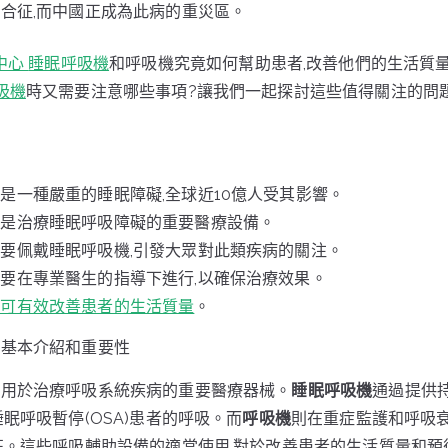
合征,而中國正成為此病的重災區。
中心
睡眠呼吸機
和呼吸機究竟如何幫助患者,改善他們的生活質量
吸機
時又需要注意哪些事項?讓我們一起探討這些值得關注的問
是一種嚴重的睡眠障礙,全球近10億人受其影響。
機是治療睡眠呼吸障礙的重要醫療設備。
要佩戴睡眠呼吸機,引發大眾對此類疾病的關注。
要在專業醫生的指導下進行,以確保治療效果。
機可有效改善患者的生活質量
。
的基本介紹和重要性
是用於治療呼吸系統疾病的重要醫療器械。
睡眠呼吸機
通過提供
眠呼吸暫停(OSA)患者的呼吸。而
呼吸機
則在重症監護和呼吸
征。這些呼吸輔助設備的適當使用,對於改善患者的生活質量和預