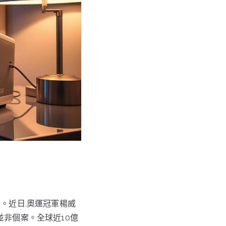
。近日,奧運冠軍楊威
非個案。全球近10億