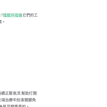
?
睡眠呼吸機
它們的工
題。
持續正壓氣流,幫助打開
衰竭治療中扮演關鍵角
後是至關重要的。