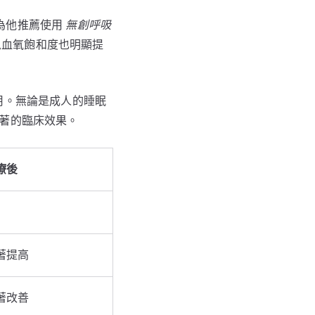
為他推薦使用
無創呼吸
時,血氧飽和度也明顯提
用。無論是成人的睡眠
顯著的臨床效果。
療後
著提高
著改善