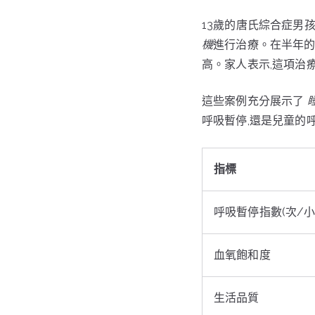
13歲的唐氏綜合症男
機
進行治療。在半年的使
高。家人表示,這項治
這些案例充分展示了
呼吸暫停,還是兒童的
指標
呼吸暫停指數(次/小
血氧飽和度
生活品質