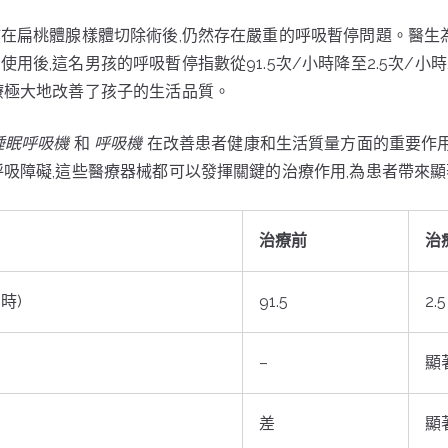
孩在扁桃體腺樣體切除術後,仍然存在嚴重的呼吸暫停問題。醫生
用後,這名男孩的呼吸暫停指數從91.5次/小時降至2.5次/小
療極大地改善了孩子的生活品質。
睡眠呼吸機
和
呼吸機
在改善患者健康和生活質量方面的重要作
呼吸障礙,這些醫療器械都可以發揮關鍵的治療作用,為患者帶來
治療前
治
時)
91.5
2.5
–
顯
差
顯