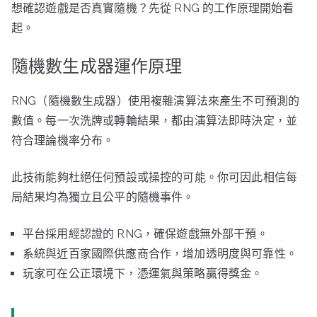
想確認遊戲是否真實隨機？先從 RNG 的工作原理開始看
起。
隨機數生成器運作原理
RNG（隨機數生成器）使用複雜演算法來產生不可預測的
數值。每一次洗牌或轉輪結果，都由演算法即時決定，並
符合理論機率分布。
此技術能夠杜絕任何預設或操控的可能。你可因此相信每
局結果均為獨立且公平的隨機事件。
平台採用經認證的 RNG，確保遊戲無外部干預。
系統與近百家國際供應商合作，增加透明度與可靠性。
玩家可在公正環境下，憑運氣與策略贏得獎金。