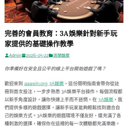
完善的會員教育：3A娛樂針對新手玩
家提供的基礎操作教學
Admin
2026-05-22
消閑娛樂
你準備好在安全且公平的線上平台開始遊戲了嗎？
歡迎來到
aaawin.org 3A娛樂
，這份簡明指南會帶你從註
冊到首次投注，一步步熟悉 3A娛樂平台操作。每個流程都
以新手角度設計，讓你快速上手而不迷惘。在
3A娛樂
，我
們提供多樣的遊戲選擇，讓新手玩家能夠輕鬆找到適合自
己的娛樂方式。3A娛樂的遊戲環境不僅友好，還充滿了各
種刺激的選擇，確保你在這裡的每一次體驗都充滿樂趣。