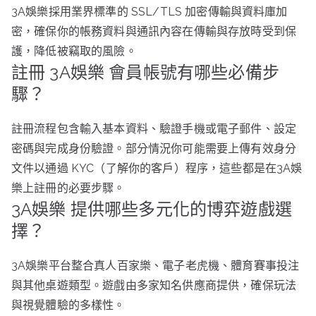
3A娛樂採用業界標準的 SSL/TLS 加密傳輸與資料庫加
密，確保你的帳務資料與通訊內容在傳輸與存放時受到保
護，降低被竊取的風險。
註冊 3A娛樂 會員帳號有哪些必備步
驟？
註冊流程包含輸入基本資料、驗證手機或電子郵件、設定
密碼與完成身份驗證。部分情況你可能需要上傳有效身分
文件以通過 KYC（了解你的客戶）程序，這些都是在3A娛
樂上註冊的必要步驟。
3A娛樂 提供哪些多元化的博弈遊戲選
擇？
3A娛樂平台整合真人百家樂、電子老虎機、體育賽事投注
與其他桌遊類型。遊戲由多家知名供應商提供，確保玩法
與視覺體驗的多樣性。