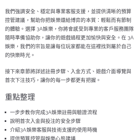
我們強調安全、穩定與專業客服支援，並提供清晰的預算
控管建議，幫助你把娛樂還給博弈的本質：輕鬆而有節制
的體驗。選擇 3A娛樂，你將會感受到專業的客戶服務團隊
隨時準備協助你，讓你的遊戲過程更加愉快與安全。在 3A
娛樂，我們的宗旨是讓每位玩家都能在這裡找到屬於自己
的快樂時光。
接下來章節將詳述註冊步驟、入金方式、遊戲介面導覽與
首次下注技巧，讓你的每一步都更有把握。
重點整理
一步步教你完成3A娛樂註冊與驗證流程
說明首次入金與投注的安全步驟
介紹3A娛樂客服與技術支援的使用時機
提供預算控管與娛樂心態建議