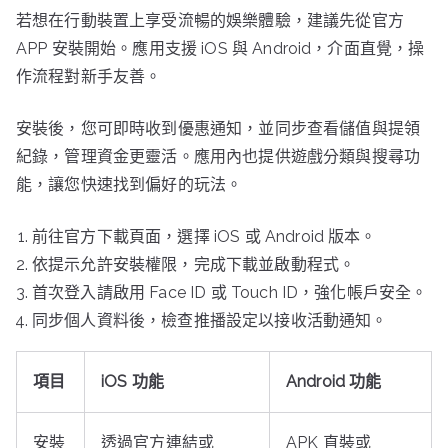
若想在行動裝置上享受流暢的娛樂體驗，建議先從官方
APP 安裝開始。應用支援 iOS 與 Android，介面直覺，操
作流程對新手友善。
安裝後，您可即時收到優惠通知，並同步查看儲值與提領
紀錄，管理資金更靈活。應用內也提供遊戲分類與搜尋功
能，讓您快速找到偏好的玩法。
前往官方下載頁面，選擇 iOS 或 Android 版本。
依提示允許安裝權限，完成下載並啟動程式。
首次登入請啟用 Face ID 或 Touch ID，強化帳戶安全。
同步個人資料後，檢查推播設定以接收活動通知。
項目
iOS 功能
Android 功能
安裝
透過官方連結或
APK 直裝或