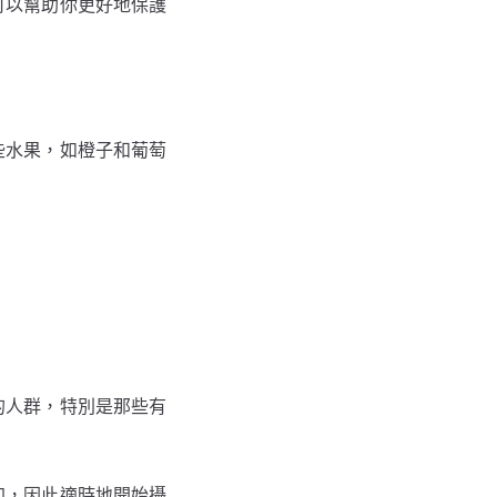
可以幫助你更好地保護
些水果，如橙子和葡萄
的人群，特別是那些有
加，因此適時地開始攝