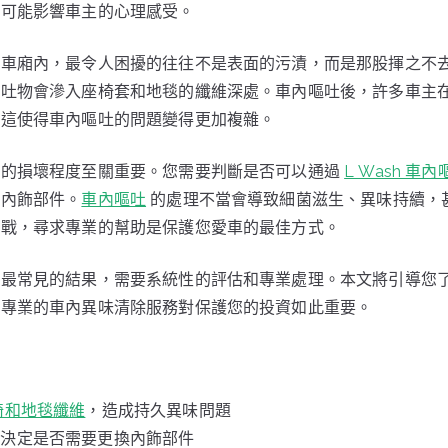
還可能影響車主的心理感受。
的車廂內，最令人困擾的往往不是表面的污漬，而是那股揮之不
嘔吐物會滲入座椅套和地毯的纖維深處。車內嘔吐後，許多車主
，這使得車內嘔吐的問題變得更加複雜。
毯的損壞程度至關重要。您需要判斷是否可以通過
L Wash 車內
些內飾部件。
車內嘔吐
的處理不當會導致細菌滋生、異味持續，
挑戰，尋求專業的幫助是保護您愛車的最佳方式。
吐最常見的結果，需要系統性的評估和專業處理。本文將引導您
何專業的車內異味清除服務對保護您的投資如此重要。
椅和地毯纖維
，造成持久異味問題
能決定是否需要更換內飾部件