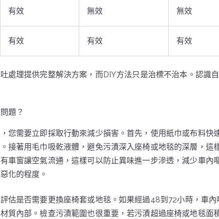
有效
無效
無效
有效
有效
有效
吐處理提供完整解決方案，而DIY方法只是治標不治本。認識
。
吐問題？
時，您需要立即採取行動來減少損害。首先，使用紙巾或布料快
步。接著用毛巾吸乾液體，避免污漬深入座椅或地毯的深層，這
所有車窗讓空氣流通，這樣可以防止異味進一步滲透，減少車內
況惡化的程度。
評估是否需要更換座椅套或地毯。如果經過48到72小時，車
入材質內部。檢查污漬範圍也很重要，若污漬超過座椅或地毯面