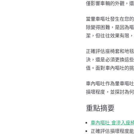
僅影響車輛的外觀，
當暈車嘔吐發生在您
除變得困難，是因為
潔，但往往效果有限
正確評估座椅套和地
決，還是必須更換這
值。面對車內嘔吐的
車內嘔吐作為暈車嘔
損壞程度，並探討為
重點摘要
車內嘔吐 會滲入座
正確評估損壞程度