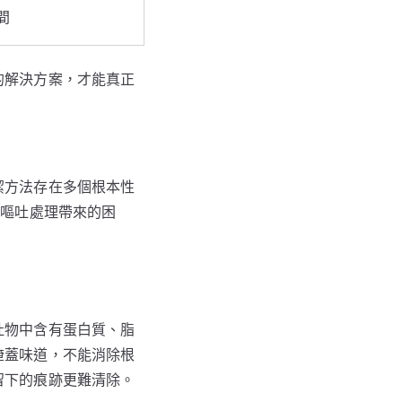
間
的解決方案，才能真正
潔方法存在多個根本性
上嘔吐處理帶來的困
吐物中含有蛋白質、脂
掩蓋味道，不能消除根
留下的痕跡更難清除。