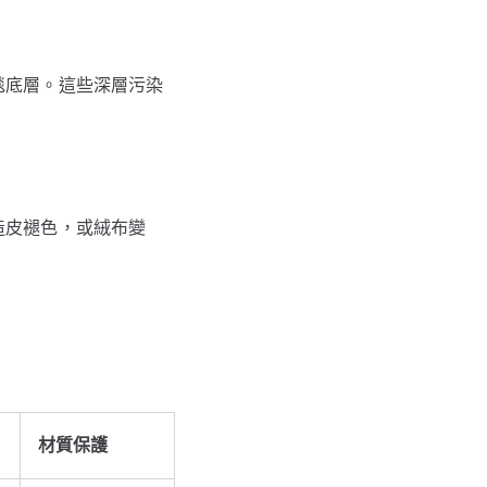
毯底層。這些深層污染
造皮褪色，或絨布變
。
材質保護