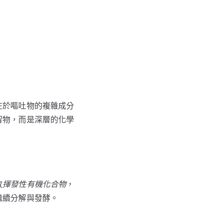
在於嘔吐物的複雜成分
留物，而是深層的化學
放
揮發性有機化合物
，
繼續分解與發酵。