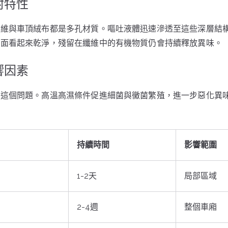
附特性
纖維與車頂絨布都是多孔材質。嘔吐液體迅速滲透至這些深層結
表面看起來乾淨，殘留在纖維中的有機物質仍會持續釋放異味。
響因素
了這個問題。高溫高濕條件促進細菌與黴菌繁殖，進一步惡化異
。
持續時間
影響範圍
1-2天
局部區域
2-4週
整個車廂