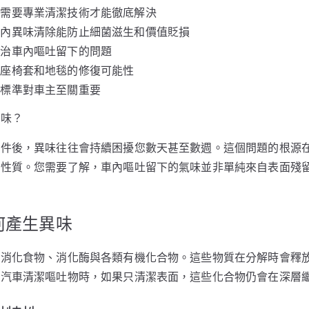
漬需要專業清潔技術才能徹底解決
車內異味清除能防止細菌滋生和價值貶損
根治車內嘔吐留下的問題
斷座椅套和地毯的修復可能性
估標準對車主至關重要
異味？
事件後，異味往往會持續困擾您數天甚至數週。這個問題的根源
殊性質。您需要了解，車內嘔吐留下的氣味並非單純來自表面殘
何產生異味
未消化食物、消化酶與各類有機化合物。這些物質在分解時會釋
行汽車清潔嘔吐物時，如果只清潔表面，這些化合物仍會在深層