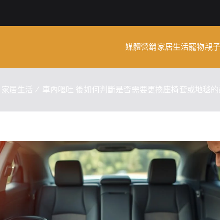
媒體營銷
家居生活
寵物
親
rm Wiki
家居生活
車內嘔吐 後如何判斷是否需要更換座椅套或地毯的