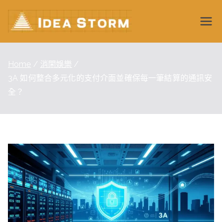
Skip
to
Idea
content
Storm
Home
消閑娛樂
3A 如何整合多元化的支付介面並確保每一筆結算的通訊安
Wiki
全？