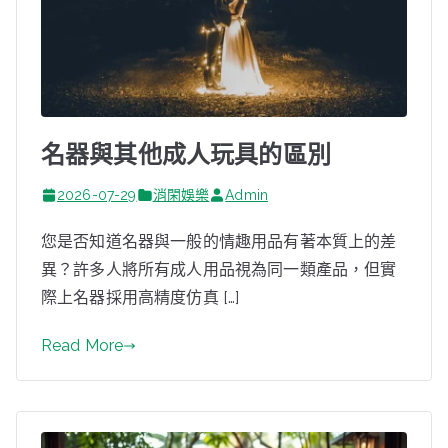
名器與其他成人玩具的區別
2026-07-29
消閑娛樂
Admin
您是否知道名器與一般的情趣用品有著本質上的差
異？許多人將所有成人用品視為同一類產品，但實
際上名器採用高精度仿真 […]
Read More