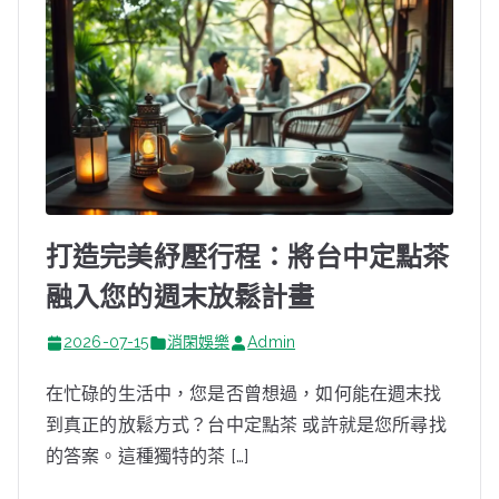
打造完美紓壓行程：將台中定點茶
融入您的週末放鬆計畫
2026-07-15
消閑娛樂
Admin
在忙碌的生活中，您是否曾想過，如何能在週末找
到真正的放鬆方式？台中定點茶 或許就是您所尋找
的答案。這種獨特的茶 […]