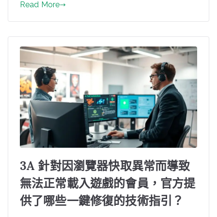
Read More
3A 針對因瀏覽器快取異常而導致
無法正常載入遊戲的會員，官方提
供了哪些一鍵修復的技術指引？