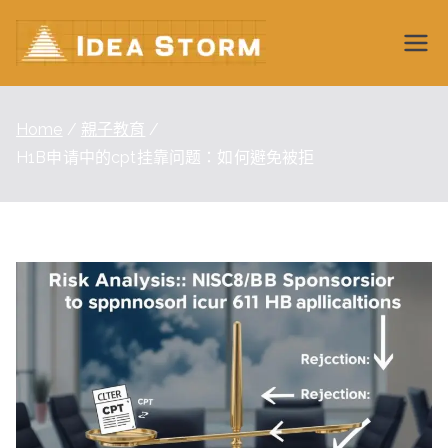
Skip
to
Idea
content
Storm
Home
親子教育
H1B申请中的cpt挂靠问题：如何避免被拒
Wiki