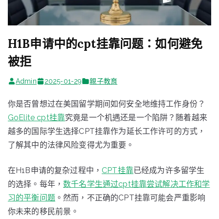
H1B申请中的cpt挂靠问题：如何避免
被拒
Admin
2025-01-29
親子教育
你是否曾想过在美国留学期间如何安全地维持工作身份？
GoElite cpt挂靠
究竟是一个机遇还是一个陷阱？随着越来
越多的国际学生选择CPT挂靠作为延长工作许可的方式，
了解其中的法律风险变得尤为重要。
在H1B申请的复杂过程中，
CPT挂靠
已经成为许多留学生
的选择。每年，
数千名学生通过cpt挂靠尝试解决工作和学
习的平衡问题
。然而，不正确的CPT挂靠可能会严重影响
你未来的移民前景。