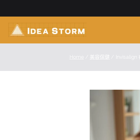
Skip
to
content
Idea Sto
Home
美容保健
Invis