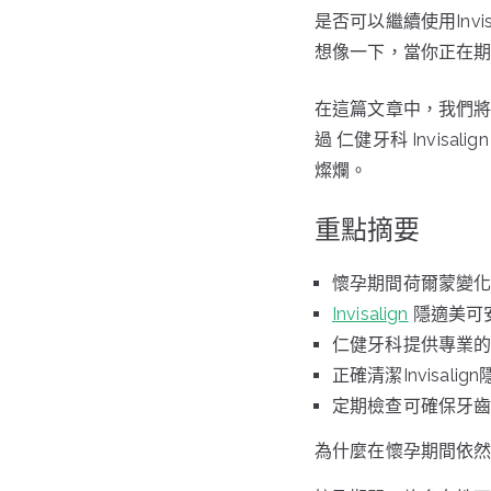
是否可以繼續使用Invi
想像一下，當你正在
在這篇文章中，我們
過 仁健牙科 Invi
燦爛。
重點摘要
懷孕期間荷爾蒙變
Invisalign
隱適美可
仁健牙科提供專業
正確清潔Invisal
定期檢查可確保牙
為什麼在懷孕期間依然可以選