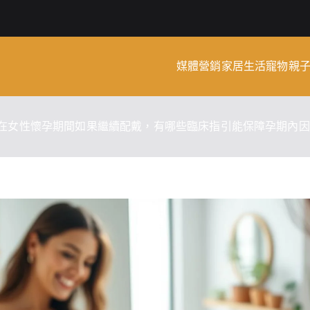
媒體營銷
家居生活
寵物
親
rm Wiki
align 在女性懷孕期間如果繼續配戴，有哪些臨床指引能保障孕期